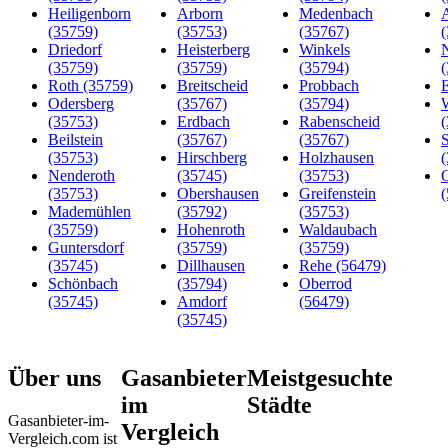
Heiligenborn
Arborn
Medenbach
A
(35759)
(35753)
(35767)
Driedorf
Heisterberg
Winkels
(35759)
(35759)
(35794)
Roth (35759)
Breitscheid
Probbach
E
Odersberg
(35767)
(35794)
(35753)
Erdbach
Rabenscheid
Beilstein
(35767)
(35767)
S
(35753)
Hirschberg
Holzhausen
Nenderoth
(35745)
(35753)
O
(35753)
Obershausen
Greifenstein
Mademühlen
(35792)
(35753)
(35759)
Hohenroth
Waldaubach
Guntersdorf
(35759)
(35759)
(35745)
Dillhausen
Rehe (56479)
Schönbach
(35794)
Oberrod
(35745)
Amdorf
(56479)
(35745)
Über uns
Gasanbieter
Meistgesuchte
im
Städte
Gasanbieter-im-
Vergleich
Vergleich.com ist