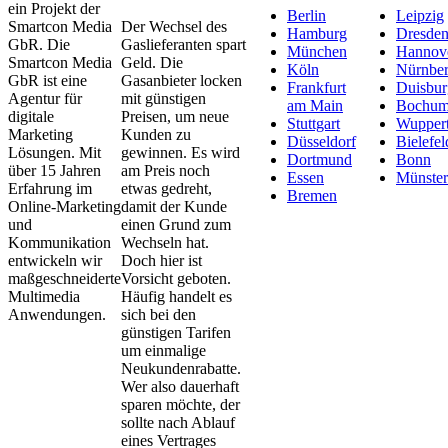
ein Projekt der
Berlin
Leipzig
Smartcon Media
Der Wechsel des
Hamburg
Dresde
GbR. Die
Gaslieferanten spart
München
Hannov
Smartcon Media
Geld. Die
Köln
Nürnbe
GbR ist eine
Gasanbieter locken
Frankfurt
Duisbur
Agentur für
mit günstigen
am Main
Bochu
digitale
Preisen, um neue
Stuttgart
Wuppert
Marketing
Kunden zu
Düsseldorf
Bielefel
Lösungen. Mit
gewinnen. Es wird
Dortmund
Bonn
über 15 Jahren
am Preis noch
Essen
Münster
Erfahrung im
etwas gedreht,
Bremen
Online-Marketing
damit der Kunde
und
einen Grund zum
Kommunikation
Wechseln hat.
entwickeln wir
Doch hier ist
maßgeschneiderte
Vorsicht geboten.
Multimedia
Häufig handelt es
Anwendungen.
sich bei den
günstigen Tarifen
um einmalige
Neukundenrabatte.
Wer also dauerhaft
sparen möchte, der
sollte nach Ablauf
eines Vertrages