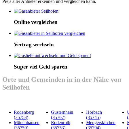
Preis aller Anbieter erkennen und vergleichen kann.
Online vergleichen
Vertrag wechseln
Super viel Geld sparen
Orte und Gemeinden in in der Nähe von
Seilhofen
Rodenberg
Gusternhain
Hörbach
(35753)
(35767)
(35745)
Münchhausen
Rodenroth
Mengerskirchen
(35759)
(35753)
(35794)