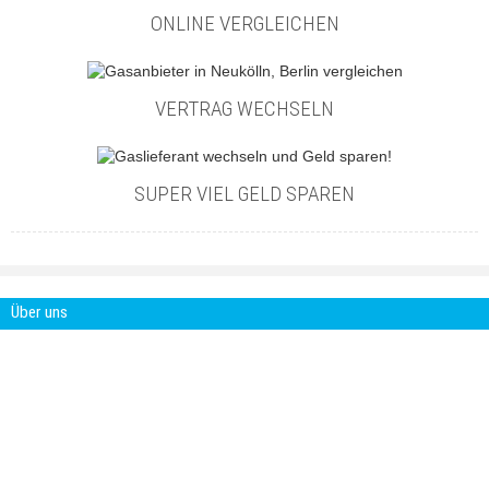
ONLINE VERGLEICHEN
VERTRAG WECHSELN
SUPER VIEL GELD SPAREN
Über uns
Gasanbieter-im-Vergleich.com ist ein
Projekt der Smartcon Media GbR. Die
Smartcon Media GbR ist eine Agentur für
digitale Marketing Lösungen. Mit über 15
Jahren Erfahrung im Online-Marketing und
Kommunikation entwickeln wir
maßgeschneiderte Multimedia Anwendungen.