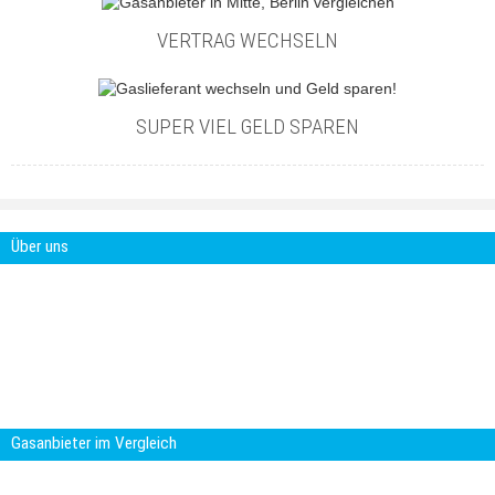
VERTRAG WECHSELN
SUPER VIEL GELD SPAREN
Über uns
Gasanbieter-im-Vergleich.com ist ein
Projekt der Smartcon Media GbR. Die
Smartcon Media GbR ist eine Agentur für
digitale Marketing Lösungen. Mit über 15
Jahren Erfahrung im Online-Marketing und
Kommunikation entwickeln wir
maßgeschneiderte Multimedia Anwendungen.
Gasanbieter im Vergleich
Der Wechsel des Gaslieferanten spart Geld. Die Gasanbieter locken mit