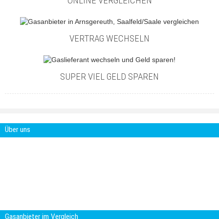
ONLINE VERGLEICHEN
VERTRAG WECHSELN
SUPER VIEL GELD SPAREN
Über uns
Gasanbieter-im-Vergleich.com ist ein
Projekt der Smartcon Media GbR. Die
Smartcon Media GbR ist eine Agentur für
digitale Marketing Lösungen. Mit über 15
Jahren Erfahrung im Online-Marketing und
Kommunikation entwickeln wir
maßgeschneiderte Multimedia Anwendungen.
Gasanbieter im Vergleich