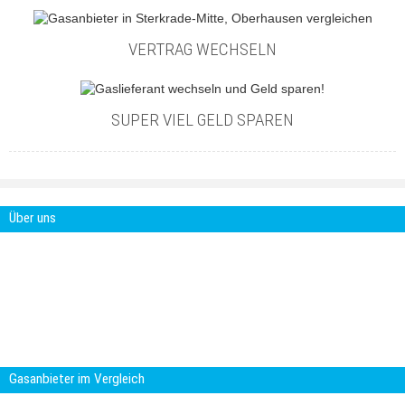
VERTRAG WECHSELN
SUPER VIEL GELD SPAREN
Über uns
Gasanbieter-im-Vergleich.com ist ein
Projekt der Smartcon Media GbR. Die
Smartcon Media GbR ist eine Agentur für
digitale Marketing Lösungen. Mit über 15
Jahren Erfahrung im Online-Marketing und
Kommunikation entwickeln wir
maßgeschneiderte Multimedia Anwendungen.
Gasanbieter im Vergleich