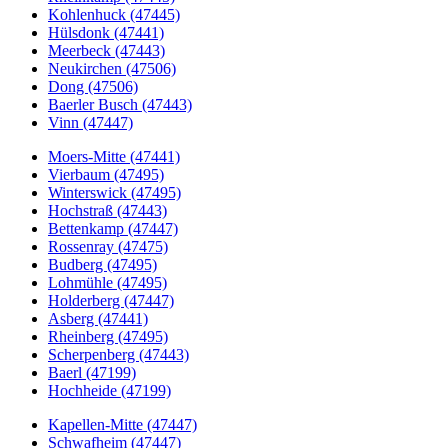
Kohlenhuck (47445)
Hülsdonk (47441)
Meerbeck (47443)
Neukirchen (47506)
Dong (47506)
Baerler Busch (47443)
Vinn (47447)
Moers-Mitte (47441)
Vierbaum (47495)
Winterswick (47495)
Hochstraß (47443)
Bettenkamp (47447)
Rossenray (47475)
Budberg (47495)
Lohmühle (47495)
Holderberg (47447)
Asberg (47441)
Rheinberg (47495)
Scherpenberg (47443)
Baerl (47199)
Hochheide (47199)
Kapellen-Mitte (47447)
Schwafheim (47447)