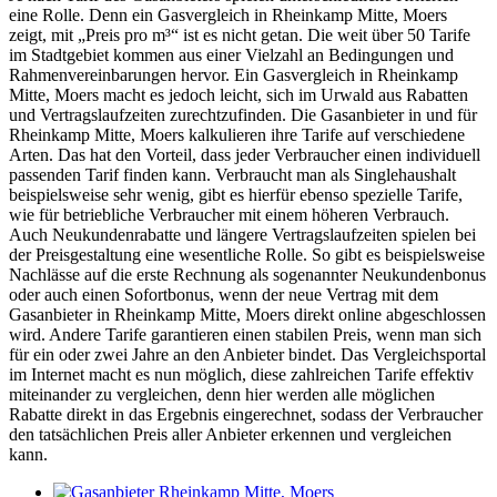
eine Rolle. Denn ein Gasvergleich in Rheinkamp Mitte, Moers
zeigt, mit „Preis pro m³“ ist es nicht getan. Die weit über 50 Tarife
im Stadtgebiet kommen aus einer Vielzahl an Bedingungen und
Rahmenvereinbarungen hervor. Ein Gasvergleich in Rheinkamp
Mitte, Moers macht es jedoch leicht, sich im Urwald aus Rabatten
und Vertragslaufzeiten zurechtzufinden. Die Gasanbieter in und für
Rheinkamp Mitte, Moers kalkulieren ihre Tarife auf verschiedene
Arten. Das hat den Vorteil, dass jeder Verbraucher einen individuell
passenden Tarif finden kann. Verbraucht man als Singlehaushalt
beispielsweise sehr wenig, gibt es hierfür ebenso spezielle Tarife,
wie für betriebliche Verbraucher mit einem höheren Verbrauch.
Auch Neukundenrabatte und längere Vertragslaufzeiten spielen bei
der Preisgestaltung eine wesentliche Rolle. So gibt es beispielsweise
Nachlässe auf die erste Rechnung als sogenannter Neukundenbonus
oder auch einen Sofortbonus, wenn der neue Vertrag mit dem
Gasanbieter in Rheinkamp Mitte, Moers direkt online abgeschlossen
wird. Andere Tarife garantieren einen stabilen Preis, wenn man sich
für ein oder zwei Jahre an den Anbieter bindet. Das Vergleichsportal
im Internet macht es nun möglich, diese zahlreichen Tarife effektiv
miteinander zu vergleichen, denn hier werden alle möglichen
Rabatte direkt in das Ergebnis eingerechnet, sodass der Verbraucher
den tatsächlichen Preis aller Anbieter erkennen und vergleichen
kann.