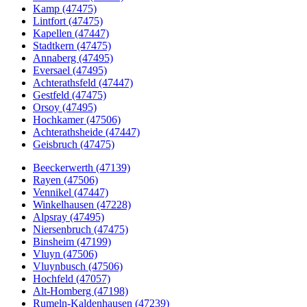
Kamp (47475)
Lintfort (47475)
Kapellen (47447)
Stadtkern (47475)
Annaberg (47495)
Eversael (47495)
Achterathsfeld (47447)
Gestfeld (47475)
Orsoy (47495)
Hochkamer (47506)
Achterathsheide (47447)
Geisbruch (47475)
Beeckerwerth (47139)
Rayen (47506)
Vennikel (47447)
Winkelhausen (47228)
Alpsray (47495)
Niersenbruch (47475)
Binsheim (47199)
Vluyn (47506)
Vluynbusch (47506)
Hochfeld (47057)
Alt-Homberg (47198)
Rumeln-Kaldenhausen (47239)