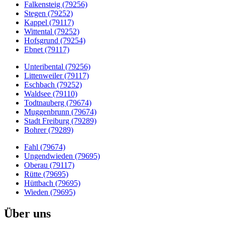
Falkensteig (79256)
Stegen (79252)
Kappel (79117)
Wittental (79252)
Hofsgrund (79254)
Ebnet (79117)
Unteribental (79256)
Littenweiler (79117)
Eschbach (79252)
Waldsee (79110)
Todtnauberg (79674)
Muggenbrunn (79674)
Stadt Freiburg (79289)
Bohrer (79289)
Fahl (79674)
Ungendwieden (79695)
Oberau (79117)
Rütte (79695)
Hüttbach (79695)
Wieden (79695)
Über uns