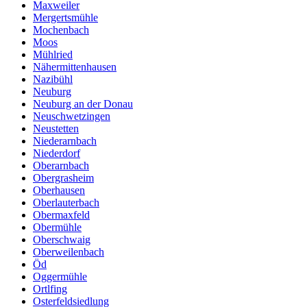
Maxweiler
Mergertsmühle
Mochenbach
Moos
Mühlried
Nähermittenhausen
Nazibühl
Neuburg
Neuburg an der Donau
Neuschwetzingen
Neustetten
Niederarnbach
Niederdorf
Oberarnbach
Obergrasheim
Oberhausen
Oberlauterbach
Obermaxfeld
Obermühle
Oberschwaig
Oberweilenbach
Öd
Oggermühle
Ortlfing
Osterfeldsiedlung