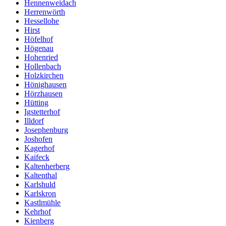
Hennenweidach
Herrenwörth
Hessellohe
Hirst
Höfelhof
Högenau
Hohenried
Hollenbach
Holzkirchen
Hönighausen
Hörzhausen
Hütting
Igstetterhof
Illdorf
Josephenburg
Joshofen
Kagerhof
Kaifeck
Kaltenherberg
Kaltenthal
Karlshuld
Karlskron
Kastlmühle
Kehrhof
Kienberg