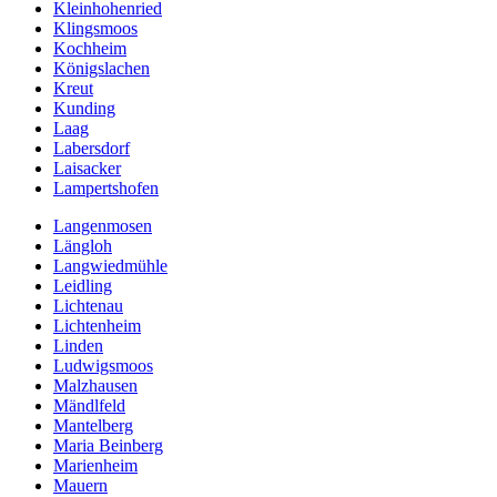
Kleinhohenried
Klingsmoos
Kochheim
Königslachen
Kreut
Kunding
Laag
Labersdorf
Laisacker
Lampertshofen
Langenmosen
Längloh
Langwiedmühle
Leidling
Lichtenau
Lichtenheim
Linden
Ludwigsmoos
Malzhausen
Mändlfeld
Mantelberg
Maria Beinberg
Marienheim
Mauern