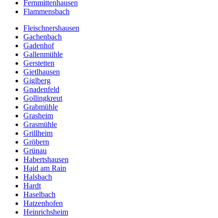
Fernmittenhausen
Flammensbach
Fleischnershausen
Gachenbach
Gadenhof
Gallenmühle
Gerstetten
Gietlhausen
Giglberg
Gnadenfeld
Gollingkreut
Grabmühle
Grasheim
Grasmühle
Grillheim
Gröbern
Grünau
Habertshausen
Haid am Rain
Halsbach
Hardt
Haselbach
Hatzenhofen
Heinrichsheim