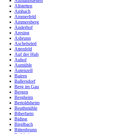
Altmannstetten
Altstetten
Ambach
Ammerfeld
Ammersberg
Anderhof
Aresing
Asbrunn
Aschelsried
Attenfeld
Auf der Hub
Auhof
Aumühle
Autenzell
Baiern
Ballersdorf
Berg im Gau
Bergen
Bergheim
Bertoldsheim
Beuthmühle
Biberfarm
Biding
Birglbach
Bittenbrunn