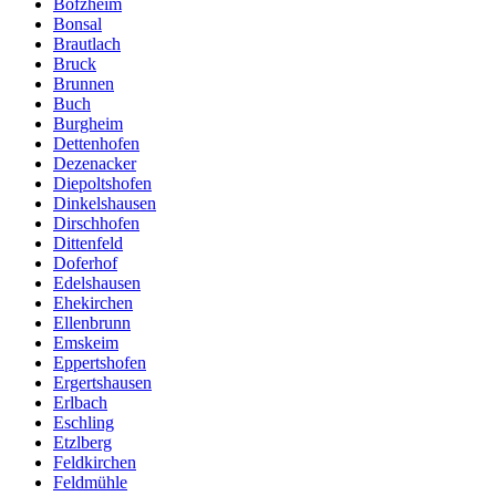
Bofzheim
Bonsal
Brautlach
Bruck
Brunnen
Buch
Burgheim
Dettenhofen
Dezenacker
Diepoltshofen
Dinkelshausen
Dirschhofen
Dittenfeld
Doferhof
Edelshausen
Ehekirchen
Ellenbrunn
Emskeim
Eppertshofen
Ergertshausen
Erlbach
Eschling
Etzlberg
Feldkirchen
Feldmühle