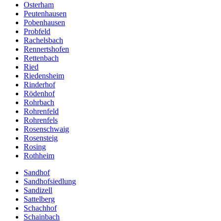
Osterham
Peutenhausen
Pobenhausen
Probfeld
Rachelsbach
Rennertshofen
Rettenbach
Ried
Riedensheim
Rinderhof
Rödenhof
Rohrbach
Rohrenfeld
Rohrenfels
Rosenschwaig
Rosensteig
Rosing
Rothheim
Sandhof
Sandhofsiedlung
Sandizell
Sattelberg
Schachhof
Schainbach