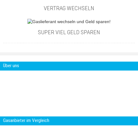
VERTRAG WECHSELN
SUPER VIEL GELD SPAREN
Über uns
Gasanbieter-im-Vergleich.com ist ein
Projekt der Smartcon Media GbR. Die
Smartcon Media GbR ist eine Agentur für
digitale Marketing Lösungen. Mit über 15
Jahren Erfahrung im Online-Marketing und
Kommunikation entwickeln wir
maßgeschneiderte Multimedia Anwendungen.
Gasanbieter im Vergleich
Der Wechsel des Gaslieferanten spart Geld. Die Gasanbieter locken mit