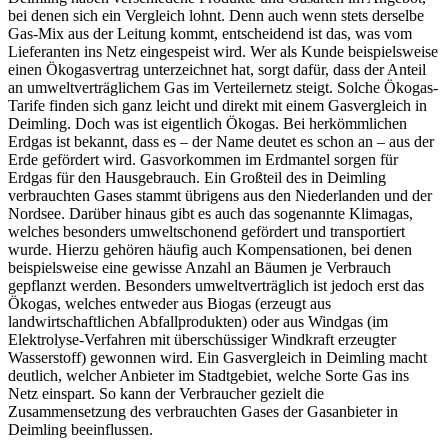
bei denen sich ein Vergleich lohnt. Denn auch wenn stets derselbe
Gas-Mix aus der Leitung kommt, entscheidend ist das, was vom
Lieferanten ins Netz eingespeist wird. Wer als Kunde beispielsweise
einen Ökogasvertrag unterzeichnet hat, sorgt dafür, dass der Anteil
an umweltverträglichem Gas im Verteilernetz steigt. Solche Ökogas-
Tarife finden sich ganz leicht und direkt mit einem Gasvergleich in
Deimling. Doch was ist eigentlich Ökogas. Bei herkömmlichen
Erdgas ist bekannt, dass es – der Name deutet es schon an – aus der
Erde gefördert wird. Gasvorkommen im Erdmantel sorgen für
Erdgas für den Hausgebrauch. Ein Großteil des in Deimling
verbrauchten Gases stammt übrigens aus den Niederlanden und der
Nordsee. Darüber hinaus gibt es auch das sogenannte Klimagas,
welches besonders umweltschonend gefördert und transportiert
wurde. Hierzu gehören häufig auch Kompensationen, bei denen
beispielsweise eine gewisse Anzahl an Bäumen je Verbrauch
gepflanzt werden. Besonders umweltverträglich ist jedoch erst das
Ökogas, welches entweder aus Biogas (erzeugt aus
landwirtschaftlichen Abfallprodukten) oder aus Windgas (im
Elektrolyse-Verfahren mit überschüssiger Windkraft erzeugter
Wasserstoff) gewonnen wird. Ein Gasvergleich in Deimling macht
deutlich, welcher Anbieter im Stadtgebiet, welche Sorte Gas ins
Netz einspart. So kann der Verbraucher gezielt die
Zusammensetzung des verbrauchten Gases der Gasanbieter in
Deimling beeinflussen.