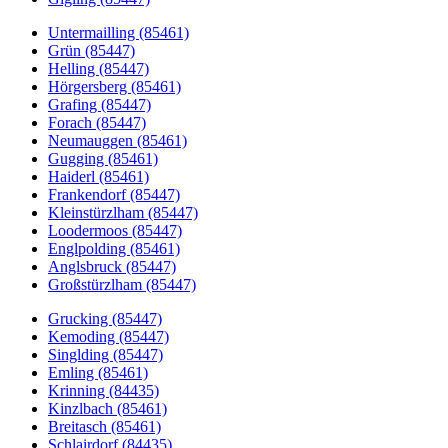
Untermailling (85461)
Grün (85447)
Helling (85447)
Hörgersberg (85461)
Grafing (85447)
Forach (85447)
Neumauggen (85461)
Gugging (85461)
Haiderl (85461)
Frankendorf (85447)
Kleinstürzlham (85447)
Loodermoos (85447)
Englpolding (85461)
Anglsbruck (85447)
Großstürzlham (85447)
Grucking (85447)
Kemoding (85447)
Singlding (85447)
Emling (85461)
Krinning (84435)
Kinzlbach (85461)
Breitasch (85461)
Schlairdorf (84435)