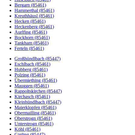
Bergarn (85461)
Hammerthal (85461)
Kreuthhäusl (85461)
Hecken (85461)
Heckenberg (85461)
Aurlfing (85461)
Bockhorn (85461)
Tankham (85461)
Ferteln (85461)
Großhündlbach (85447)
Eschlbach (85461)
Hubberg (85461)
Polzing (85461)
Übermiething (85461)
Mauggen (85461)
Rappoltskirchen (85447)
Kirchasch (85461)
Kleinhündlbach (85447)
Maierklopfen (85461)
Obermailling (85461)
Oberstrogn (85461)
Unterstrogn (85461)
Köhl (85461)
Gigling (85447)